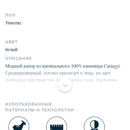
ПОЛ
Унисекс
ЦВЕТ
белый
ОПИСАНИЕ
Модный капор из премиального 100% кашемира Cariaggi.
Среднеразмерный, плотно прилегает к лицу, но дает
свободное пространство для прически сзади. Горловина
сделана из ластика и комфортно закрывает горло от ветра.
Рекомендуемый температурный режим от 0 и до -20
градусов. Структура кашемира после предварительной
ИСПОЛЬЗОВАННЫЕ
обработки приобретает лёгкость, мягкость,
МАТЕРИАЛЫ И ТЕХНОЛОГИИ
морозоустойчивость, становится пушистой, не
продуваемой. Изделия долго сохраняют заданную форму.
Каждое изделие имеет специальную этикетку с