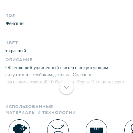
ПОЛ
Женский
ЦВЕТ
т.красный
ОПИСАНИЕ
Облегающий удлиненный свитер с интригующим
силуэтом и с глубоким декольте. Сделан из
высококачественной 100% шерсти Zegna. На ощупь шерсть
напоминает шелк, имеет высокую воздухопроницаемость,
эластичность, несминаемость, гигроскопичность. При
интенсивном использовании, или после частых стирок,
ИСПОЛЬЗОВАННЫЕ
волокна не меняют их естественную эластичность, а
МАТЕРИАЛЫ И ТЕХНОЛОГИИ
главное сохраняют нетронутыми все собственные
эстетические характеристики. Свитер тонкий, но очень
теплый и оптимален, для использования в помещении или