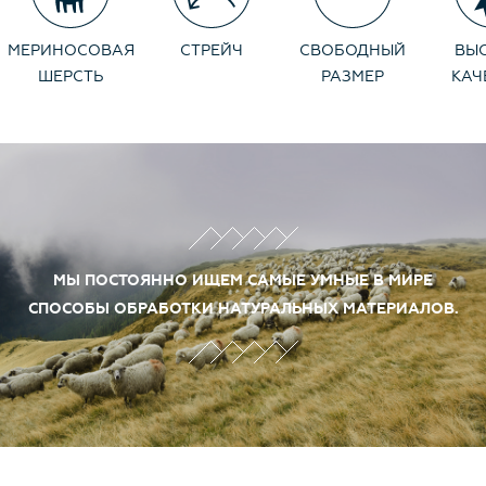
под курткой. Можно стирать в домашних условиях на
режиме шерсть. Носите с удовольствием.
МЕРИНОСОВАЯ
СТРЕЙЧ
СВОБОДНЫЙ
ВЫ
ШЕРСТЬ
РАЗМЕР
КАЧ
МЫ ПОСТОЯННО ИЩЕМ САМЫЕ УМНЫЕ В МИРЕ
СПОСОБЫ ОБРАБОТКИ НАТУРАЛЬНЫХ МАТЕРИАЛОВ.