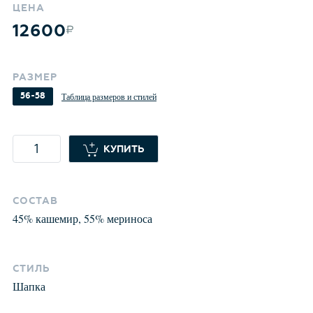
ЦЕНА
12600
РАЗМЕР
56-58
Таблица размеров и стилей
КУПИТЬ
СОСТАВ
45
%
кашемир
,
55
%
мериноса
СТИЛЬ
Шапка