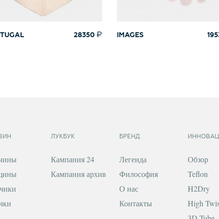
TUGAL
28350
IMAGES
195
ЗИН
ЛУКБУК
БРЕНД
ИННОВАЦ
чины
Кампания 24
Легенда
Обзор
щины
Кампания архив
Философия
Teflon
чики
О нас
H2Dry
чки
Контакты
High Twis
3D Tube