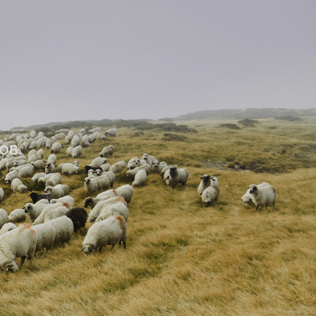
Е
ОВ.