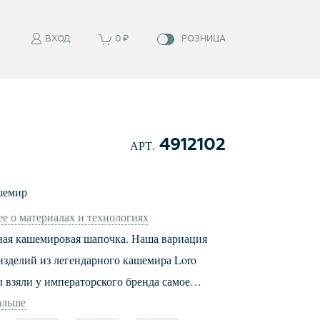
ВХОД
0
₽
РОЗНИЦА
4912102
АРТ.
шемир
е о материалах и технологиях
ая кашемировая шапочка. Наша вариация
изделий из легендарного кашемира Loro
ы взяли у императорского бренда самое
альше
 благородный кашемир. Остальное -