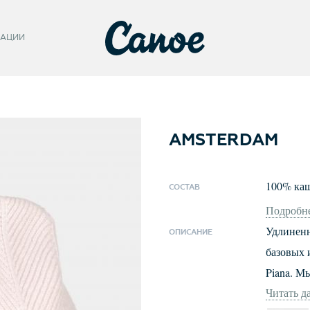
АЦИИ
AMSTERDAM
100
%
ка
СОСТАВ
Подробне
Удлиненн
ОПИСАНИЕ
базовых 
Piana. М
Читать д
лучшее -