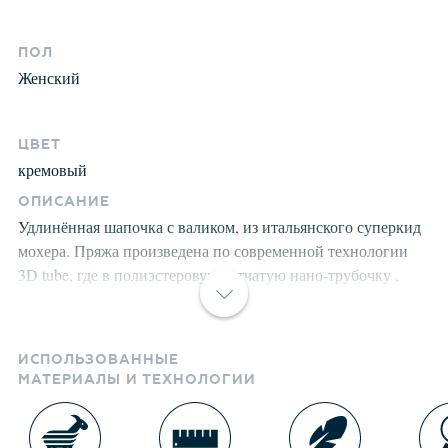
ПОЛ
Женский
ЦВЕТ
кремовый
ОПИСАНИЕ
Удлинённая шапочка с валиком, из итальянского суперкид
мохера. Пряжа произведена по современной технологии
3D tube, где в полиэстеровую сетчатую нано-трубочку ,
вдувают вискозу и пух суперкид мохера. Это придаёт
изделию невероятную лёгкость, шикарный объем,
великолепные тактильные ощущения мягкости и комфорта.
ИСПОЛЬЗОВАННЫЕ
Визуально пряжа имеет красивое , двухцветное
МАТЕРИАЛЫ И ТЕХНОЛОГИИ
переплетение, создающее ощущение глубины, объёма
внутри изделия и дороговизны. Невероятная игра
оттенков. Все изделия проходят предварительную стирку и