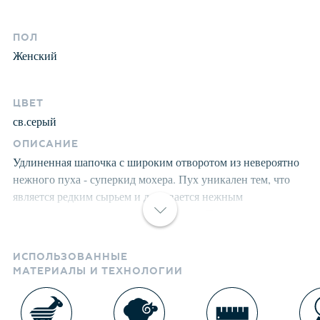
ПОЛ
Женский
ЦВЕТ
св.серый
ОПИСАНИЕ
Удлиненная шапочка с широким отворотом из невероятно
нежного пуха - суперкид мохера. Пух уникален тем, что
является редким сырьем и добывается нежным
вычесыванием шестимесячных козлят. Технология
аккуратная и делается один раз при жизни животного, по
достижении шестимесячного возраста. Все изделия
ИСПОЛЬЗОВАННЫЕ
проходят предварительную стирку и последующую
МАТЕРИАЛЫ И ТЕХНОЛОГИИ
обработку специальными составами и паром для
улучшения износоустойчивости и комфорта. Пряжа после
предварительной обработки приобретает лёгкость,