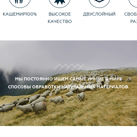
под контролем и по стандартам качества - Canoe.
КАШЕМИР
100%
ВЫСОКОЕ
ДВУСЛОЙНЫЙ
СВО
КАЧЕСТВО
РА
МЫ ПОСТОЯННО ИЩЕМ САМЫЕ УМНЫЕ В МИРЕ
СПОСОБЫ ОБРАБОТКИ НАТУРАЛЬНЫХ МАТЕРИАЛОВ.