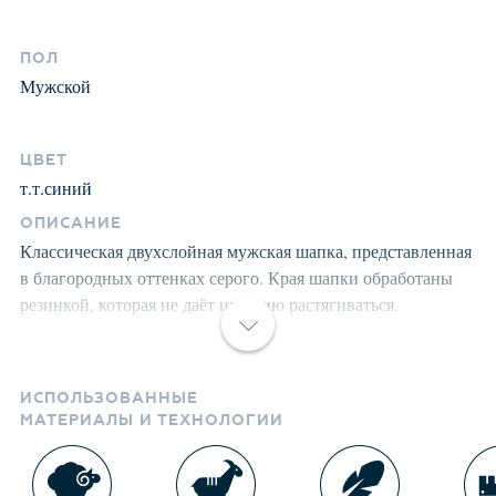
ПОЛ
Мужской
ЦВЕТ
т.т.синий
ОПИСАНИЕ
Классическая двухслойная мужская шапка, представленная
в благородных оттенках серого. Края шапки обработаны
резинкой, которая не даёт изделию растягиваться.
Шикарная итальянская пряжа из кашемира и шерсти
придаёт изделию удивительную мягкость и тепло, а вискоза
оберегает нежную пряжу от скатывания.
ИСПОЛЬЗОВАННЫЕ
МАТЕРИАЛЫ И ТЕХНОЛОГИИ