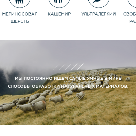
МЕРИНОСОВАЯ
КАШЕМИР
УЛЬТРАЛЕГКИЙ
СВО
ШЕРСТЬ
РА
МЫ ПОСТОЯННО ИЩЕМ САМЫЕ УМНЫЕ В МИРЕ
СПОСОБЫ ОБРАБОТКИ НАТУРАЛЬНЫХ МАТЕРИАЛОВ.