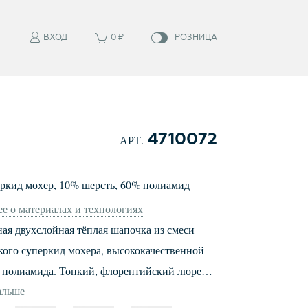
ВХОД
0
₽
РОЗНИЦА
4710072
АРТ.
еркид мохер
,
10
%
шерсть
,
60
%
полиамид
е о материалах и технологиях
ая двухслойная тёплая шапочка из смеси
кого суперкид мохера, высококачественной
 полиамида. Тонкий, флорентийский люрекс
альше
т изделие металлизированным оттенком,