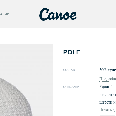
АЦИИ
POLE
30
%
суп
СОСТАВ
Подробне
Удлинённ
ОПИСАНИЕ
итальянс
шерсти и
Читать д
дополняе