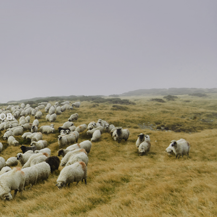
Е
ОВ.