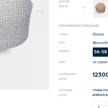
задавая 
ДРУГИЕ
ЦВЕТА
проходят
обработк
улучшения 
ТЕХНИЧЕСКОЕ ОПИСАНИЕ
Структур
Шапка
СТИЛЬ
приобрет
Женский
ПОЛ
становит
56-58
сохраняю
РАЗМЕР
удовольс
св.серый
ЦВЕТ
и по станда
комплект
1230
РОЗНИЧНАЯ
ЦЕНА
ОПТОВАЯ
ЧТОБЫ УЗ
ЦЕНА
ВОЙТИ В B