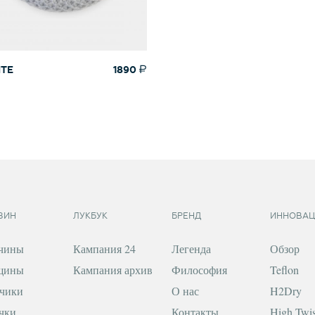
ITE
1890
ЗИН
ЛУКБУК
БРЕНД
ИННОВАЦ
чины
Кампания 24
Легенда
Обзор
щины
Кампания архив
Философия
Teflon
чики
О нас
H2Dry
чки
Контакты
High Twis