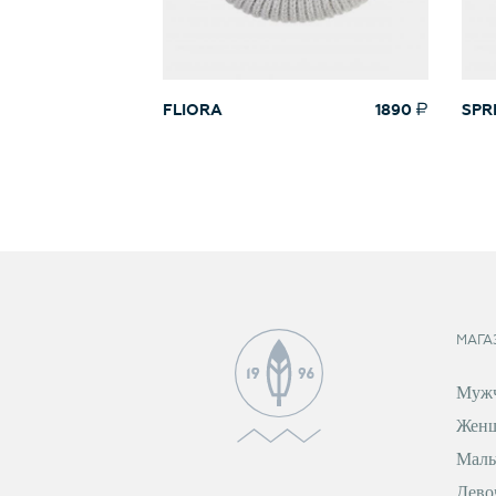
FLIORA
1890
SPR
МАГА
Муж
Жен
Маль
Дево