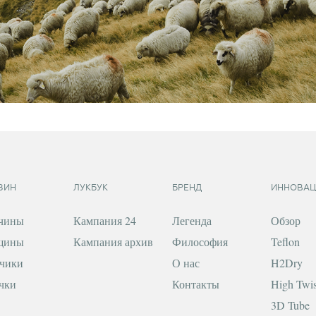
ЗИН
ЛУКБУК
БРЕНД
ИННОВАЦ
чины
Кампания 24
Легенда
Обзор
щины
Кампания архив
Философия
Teflon
чики
О нас
H2Dry
чки
Контакты
High Twis
3D Tube