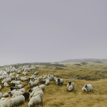
Е
ОВ.