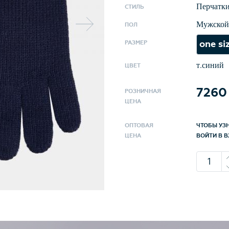
Перчатк
СТИЛЬ
Мужской
ПОЛ
one si
РАЗМЕР
т.синий
ЦВЕТ
7260
РОЗНИЧНАЯ
ЦЕНА
ОПТОВАЯ
ЧТОБЫ УЗ
ЦЕНА
ВОЙТИ В B