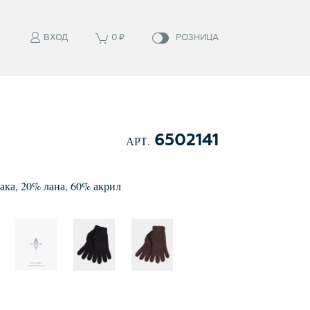
ВХОД
0
₽
РОЗНИЦА
6502141
АРТ.
ака
,
20
%
лана
,
60
%
акрил