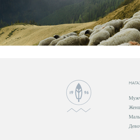
МАГА
Муж
Жен
Маль
Дево