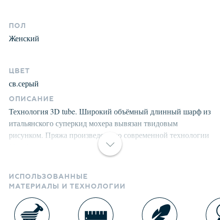
ПОЛ
Женский
ЦВЕТ
св.серый
ОПИСАНИЕ
Технология 3D tube. Широкий объёмный длинный шарф из
итальянского суперкид мохера вывязан твидовым
рисунком. Пряжа произведена по современной технологии
3D tube, где в полиэстеровую сетчатую нано-трубочку ,
вдувают вискозу и пух суперкид мохера. Это придаёт
изделию невероятную лёгкость, шикарный объем,
ИСПОЛЬЗОВАННЫЕ
великолепные тактильные ощущения мягкости и комфорта.
МАТЕРИАЛЫ И ТЕХНОЛОГИИ
Визуально пряжа имеет красивое , двухцветное
переплетение, создающее ощущение глубины, объёма
внутри изделия и дороговизны. Невероятная игра