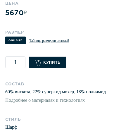
ЦЕНА
5670
РАЗМЕР
one size
Таблица размеров и стилей
КУПИТЬ
СОСТАВ
60
%
вискоза
,
22
%
суперкид мохер
,
18
%
полиамид
Подробнее о материалах и технологиях
СТИЛЬ
Шарф