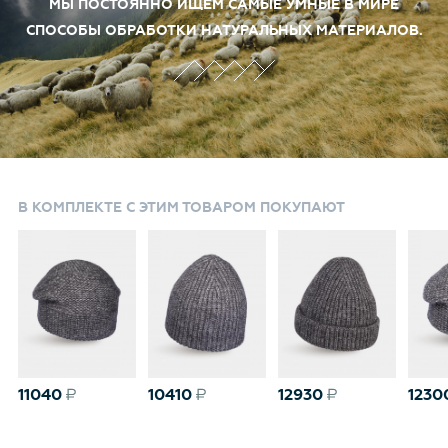
МЫ ПОСТОЯННО ИЩЕМ САМЫЕ УМНЫЕ В МИРЕ
Носите долго и с удовольствием. Произведён в России под
СПОСОБЫ ОБРАБОТКИ НАТУРАЛЬНЫХ МАТЕРИАЛОВ.
контролем и по стандартам качества - Canoe. Идеально
комплектуется с удлинёнными шапочками Lynes, Pole,
Sekret, Nana и Valli
В КОМПЛЕКТЕ С ЭТИМ ТОВАРОМ ПОКУПАЮТ
11040
10410
12930
1230