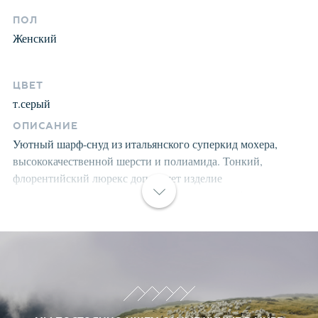
ПОЛ
Женский
ЦВЕТ
т.серый
ОПИСАНИЕ
Уютный шарф-снуд из итальянского суперкид мохера,
высококачественной шерсти и полиамида. Тонкий,
флорентийский люрекс дополняет изделие
металлизированным оттенком, задавая модный
современный вид. Все изделия проходят предварительную
стирку и последующую обработку специальными
составами и паром для улучшения износоустойчивости и
комфорта. Структура шерсти после предварительной
обработки приобретает лёгкость, мягкость,
морозоустойчивость, становится пушистой, не
продуваемой. Изделия долго сохраняют заданную форму.