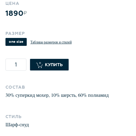
ЦЕНА
1890
РАЗМЕР
one size
Таблица размеров и стилей
КУПИТЬ
СОСТАВ
30
%
суперкид мохер
,
10
%
шерсть
,
60
%
полиамид
СТИЛЬ
Шарф-снуд