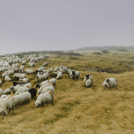
Е
ОВ.