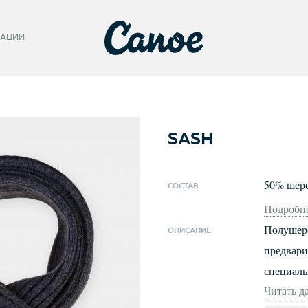
АЦИИ
SASH
50
%
шер
СОСТАВ
Подробне
Полушерс
ОПИСАНИЕ
предвари
специаль
Читать д
износоус