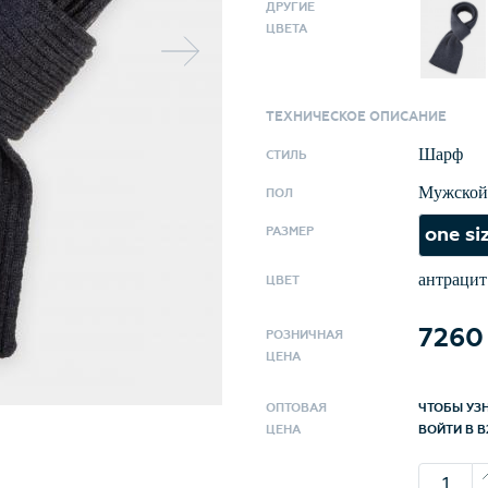
тактильн
ДРУГИЕ
ЦВЕТА
обработо
лёгкость
пушистой
ТЕХНИЧЕСКОЕ ОПИСАНИЕ
заданную
Шарф
СТИЛЬ
Мужской
ПОЛ
one si
РАЗМЕР
антрацит
ЦВЕТ
7260
РОЗНИЧНАЯ
ЦЕНА
ОПТОВАЯ
ЧТОБЫ УЗ
ЦЕНА
ВОЙТИ В B