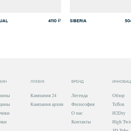
UAL
4110
SIBERIA
50
ЗИН
ЛУКБУК
БРЕНД
ИННОВАЦ
чины
Кампания 24
Легенда
Обзор
щины
Кампания архив
Философия
Teflon
чики
О нас
H2Dry
чки
Контакты
High Twis
3D Tube