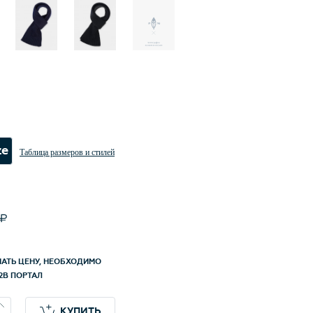
ых ощущений. Структура шерсти после
к по новейшим технологиям приобретает
, мягкость, морозоустойчивость, становится
, не продуваемой. Изделия долго сохраняют
 форму. Носите с удовольствием.
ze
Таблица размеров и стилей
НАТЬ ЦЕНУ, НЕОБХОДИМО
2B ПОРТАЛ
КУПИТЬ