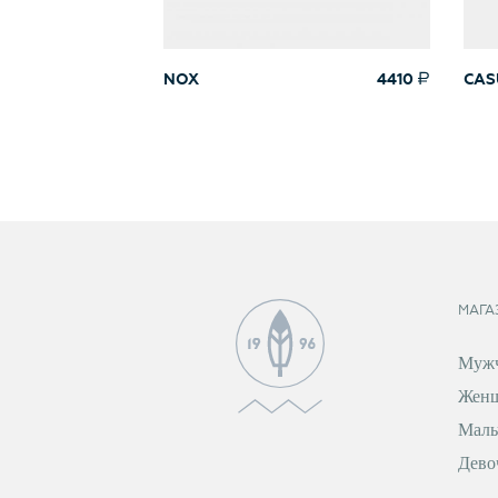
NOX
4410
CAS
МАГА
Муж
Жен
Маль
Дево