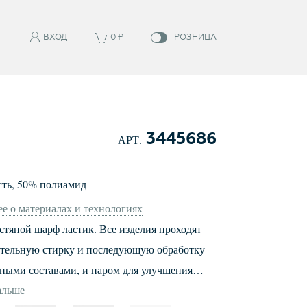
ВХОД
0
₽
РОЗНИЦА
3445686
АРТ.
сть
,
50
%
полиамид
е о материалах и технологиях
тяной шарф ластик. Все изделия проходят
тельную стирку и последующую обработку
ными составами, и паром для улучшения
альше
тойчивости, комфорта и приятных